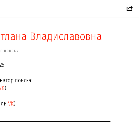
етлана Владиславовна
Е ПОИСКИ
25
атор поиска:
VK
)
или
VK
)