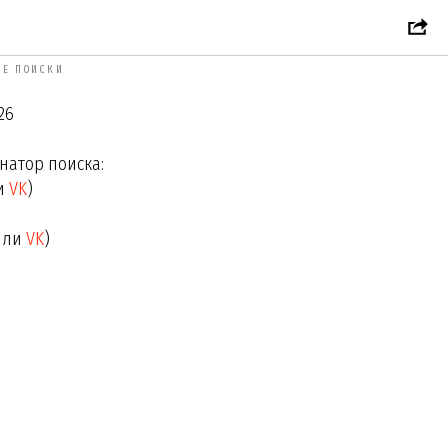
й Сергеевич
Е ПОИСКИ
26
атор поиска:
и
VK
)
или
VK
)