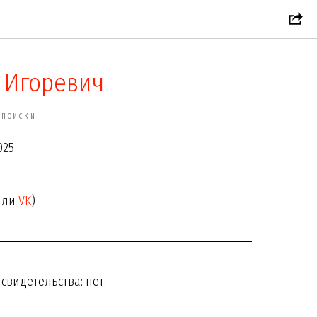
 Игоревич
 ПОИСКИ
025
или
VK
)
видетельства: нет.