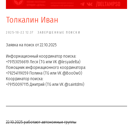
Толкалин Иван
2025-10-22 12:37
ЗАВЕРШЕННЫЕ ПОИСКИ
Заявка на поиск от 22.10.2025
Информационный координатор поиска:
+79153056619 Леся (TG или VK @lesyadelta)
Помощник информационного координатора:
+79254119059 Полина (TG или VK @Boo0w0)
Координатор поиска:
+79150097115 Дмитрий (TG или VK @saintdmi)
22.10.2025 работают автономные группы